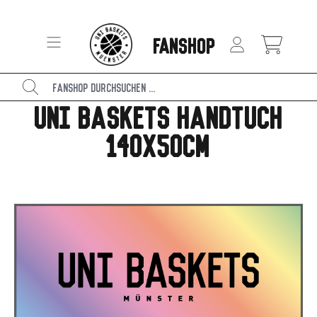
alt springen
F
ANSHOP
Uni Baskets Handtuch
140x50cm
Bildergalerie überspringen